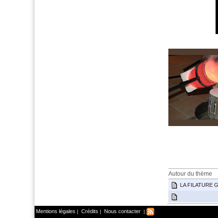
menant,gerard,gérard,feu
Autour du thème
LA FILATURE 
Mentions légales
Crédits
Nous contacter
|
|
|