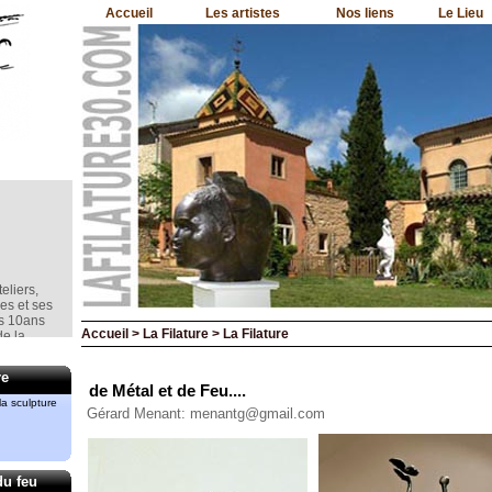
Accueil
Les artistes
Nos liens
Le Lieu
eliers,
nes et ses
is 10ans
e la
Accueil > La Filature > La Filature
re
de Métal et de Feu....
mment le
a sculpture
Gérard Menant: menantg@gmail.com
rd
iment
du feu
re et