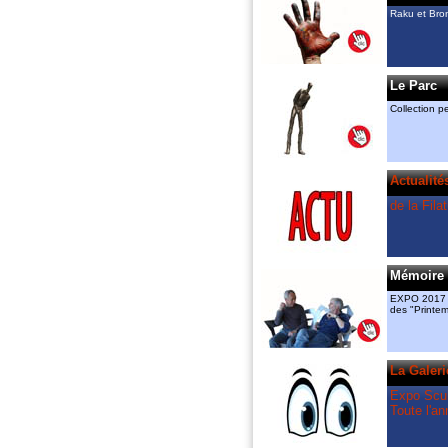
céramique et exposent “raku“ et
Raku et Bro
dans la Galerie permanente.
amcassiers@orange.fr, 06 11 8
gmenant@free.fr 06 72 84 85 8
Ils ont créé
Le Parc
le “Printemps de la Sculpture“ d
l’association “Valeurs Ajoutées“ 
Collection 
relais en 2018 à l’espace Guira
La Filature
est le partenaire artistique du
“Printemps“, mais également ce
Actualité
“Rendez vous aux jardins“ du 
de la Fila
Bruguerolle.
Mémoire 
EXPO 2017 à
des "Printe
La Galeri
Expo Scul
Toute l'an