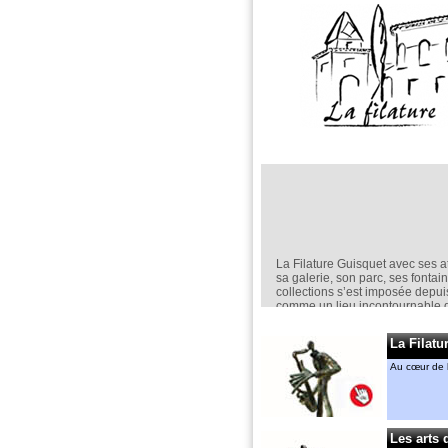
La Filature Guisquet avec ses at
sa galerie, son parc, ses fontai
collections s’est imposée depu
comme un lieu incontournable d
création en sculpture.
Elle est un espace d’exposition
La Filatu
permanent,
mais aussi ponctuel avec nota
Au cœur de l
“jardin de la Filature “ en mai.
Anne-Marie CASSIERS et Géra
MENANT
y ont chacun leur atelier. Ils an
Les arts 
également des cours de sculptu