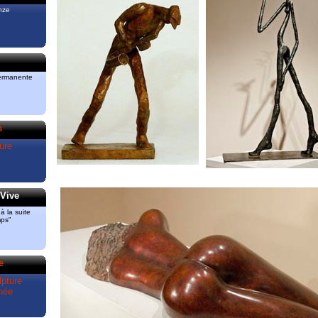
 “Bronze“
nze
3 51 82
3
ont
a pris le
permanente
ud.
lui des
s
Mas de
ture
Vive
 la suite
mps"
e
pture
née