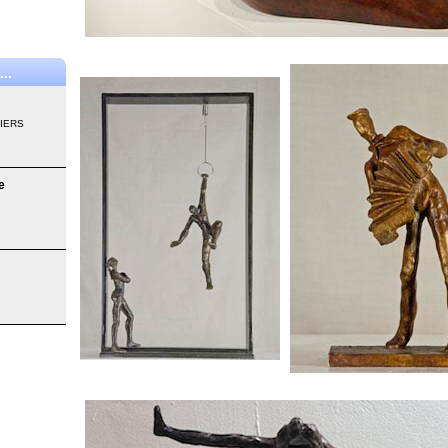
..
SIERS
e