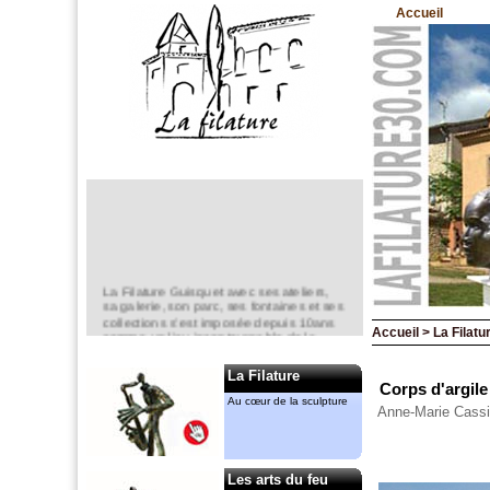
Accueil
La Filature Guisquet avec ses ateliers,
sa galerie, son parc, ses fontaines et ses
collections s’est imposée depuis 10ans
comme un lieu incontournable de la
Accueil > La Filatur
création en sculpture.
La Filature
Elle est un espace d’exposition
Corps d'argile
permanent,
Au cœur de la sculpture
mais aussi ponctuel avec notamment le
Anne-Marie Cassi
“jardin de la Filature “ en mai.
Anne-Marie CASSIERS et Gérard
MENANT
Les arts du feu
y ont chacun leur atelier. Ils animent