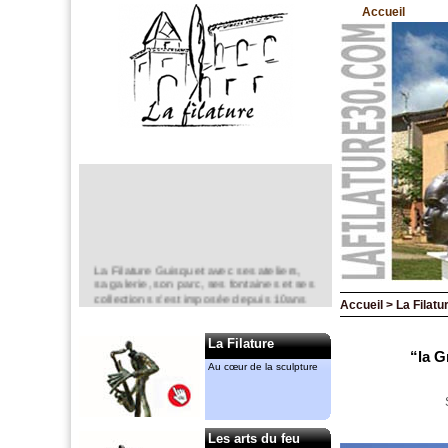
Accueil
La Filature Guisquet avec ses ateliers,
sa galerie, son parc, ses fontaines et ses
collections s’est imposée depuis 10ans
Accueil > La Filatu
comme un lieu incontournable de la
création en sculpture.
La Filature
Elle est un espace d’exposition
“la G
permanent,
Au cœur de la sculpture
mais aussi ponctuel avec notamment le
“jardin de la Filature “ en mai.
Anne-Marie CASSIERS et Gérard
MENANT
Les arts du feu
y ont chacun leur atelier. Ils animent