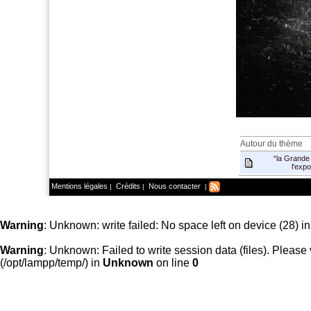
Autour du thème
“la Grande
l'expo
Mentions légales
Crédits
Nous contacter
|
|
|
Warning
: Unknown: write failed: No space left on device (28) i
Warning
: Unknown: Failed to write session data (files). Please v
(/opt/lampp/temp/) in
Unknown
on line
0