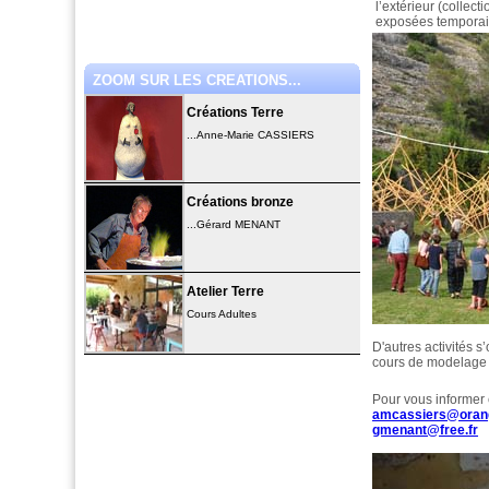
l’extérieur (collec
exposées temporai
ZOOM SUR LES CREATIONS...
Créations Terre
...Anne-Marie CASSIERS
Créations bronze
...Gérard MENANT
Atelier Terre
Cours Adultes
D'autres activités 
cours de modelage te
Pour vous informer 
amcassiers@orang
gmenant@free.fr
0