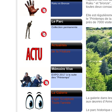
également des cours de sculpture et
Raku “ et “bronze“, 
Raku et Bronze
céramique et exposent “raku“ et “Bronze“
toutes deux consacr
dans la Galerie permanente.
amcassiers@orange.fr, 06 11 83 51 82
Elle est régulièrem
gmenant@free.fr 06 72 84 85 83
le “Printemps de la
Le Parc
près de 7000 visite
Ils ont créé
le “Printemps de la Sculpture“ dont
Collection permanente
l’association “Valeurs Ajoutées“ a pris le
relais en 2018 à l’espace Guiraud.
La Filature
est le partenaire artistique du
Actualités
“Printemps“, mais également celui des
de la Filature
“Rendez vous aux jardins“ du Mas de
Bruguerolle.
Mémoire Vive
EXPO 2017 à la suite
des "Printemps"
La Galerie
La galerie dans les
Expo Sculpture
aux œuvres d’Anne
Toute l'année
Le parc historique